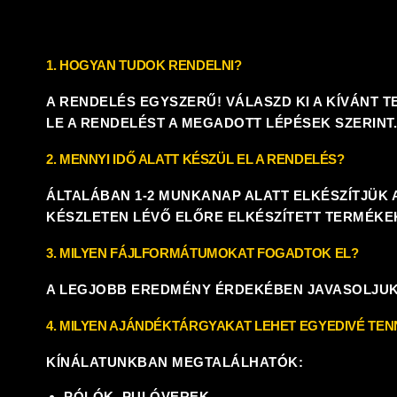
1. HOGYAN TUDOK RENDELNI?
A RENDELÉS EGYSZERŰ! VÁLASZD KI A KÍVÁNT 
LE A RENDELÉST A MEGADOTT LÉPÉSEK SZERINT
2. MENNYI IDŐ ALATT KÉSZÜL EL A RENDELÉS?
ÁLTALÁBAN 1-2 MUNKANAP ALATT ELKÉSZÍTJÜK 
KÉSZLETEN LÉVŐ ELŐRE ELKÉSZÍTETT TERMÉKEK
3. MILYEN FÁJLFORMÁTUMOKAT FOGADTOK EL?
A LEGJOBB EREDMÉNY ÉRDEKÉBEN JAVASOLJU
4. MILYEN AJÁNDÉKTÁRGYAKAT LEHET EGYEDIVÉ TEN
KÍNÁLATUNKBAN MEGTALÁLHATÓK:
PÓLÓK, PULÓVEREK