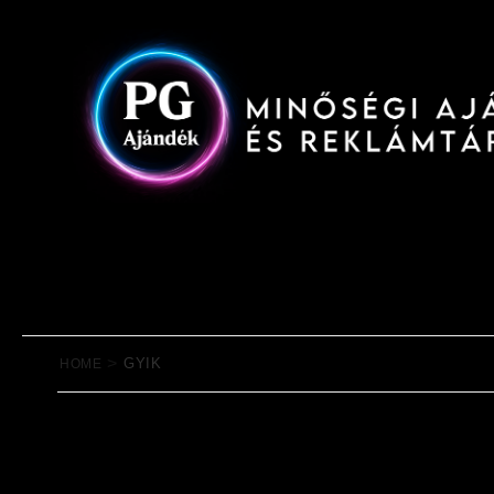
>
GYIK
HOME