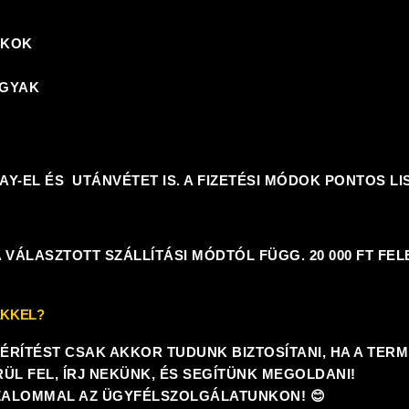
ÉKOK
RGYAK
Y-EL ÉS UTÁNVÉTET IS. A FIZETÉSI MÓDOK PONTOS L
A VÁLASZTOTT SZÁLLÍTÁSI MÓDTÓL FÜGG. 20 000 FT FE
ÉKKEL?
TÉRÍTÉST CSAK AKKOR TUDUNK BIZTOSÍTANI, HA A TE
ÜL FEL, ÍRJ NEKÜNK, ÉS SEGÍTÜNK MEGOLDANI!
IZALOMMAL
AZ ÜGYFÉLSZOLGÁLATUNKON! 😊