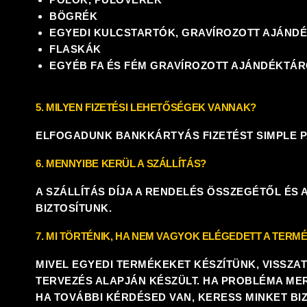
BÖGRÉK
EGYEDI KULCSTARTÓK, GRAVÍROZOTT AJÁND
FLASKÁK
EGYÉB FA ÉS FÉM GRAVÍROZOTT AJÁNDÉKTÁ
5. MILYEN FIZETÉSI LEHETŐSÉGEK VANNAK?
ELFOGADUNK BANKKÁRTYÁS FIZETÉST SIMPLE PA
6. MENNYIBE KERÜL A SZÁLLÍTÁS?
A SZÁLLÍTÁS DÍJA A RENDELÉS ÖSSZEGÉTŐL ÉS 
BIZTOSÍTUNK.
7. MI TÖRTÉNIK, HA NEM VAGYOK ELÉGEDETT A TERM
MIVEL EGYEDI TERMÉKEKET KÉSZÍTÜNK, VISSZA
TERVEZÉS ALAPJÁN KÉSZÜLT. HA PROBLÉMA MER
HA TOVÁBBI KÉRDÉSED VAN,
KERESS MINKET B