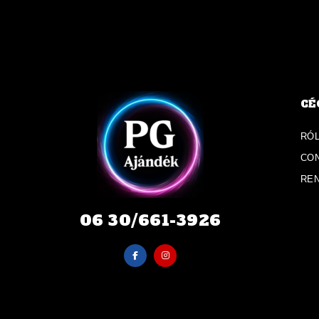
CÉ
RÓ
CO
RE
06 30/661-3926