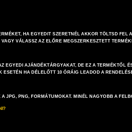
TERMÉKET, HA EGYEDIT SZERETNÉL AKKOR TÖLTSD FEL 
. VAGY VÁLASSZ AZ ELŐRE MEGSZERKESZTETT TERMÉK
AZ EGYEDI AJÁNDÉKTÁRGYAKAT, DE EZ A TERMÉKTŐL É
 ESETÉN HA DÉLELŐTT 10 ÓRÁIG LEADOD A RENDELÉS
K A
JPG, PNG,
FORMÁTUMOKAT. MINÉL NAGYOBB A FELBO
NI?