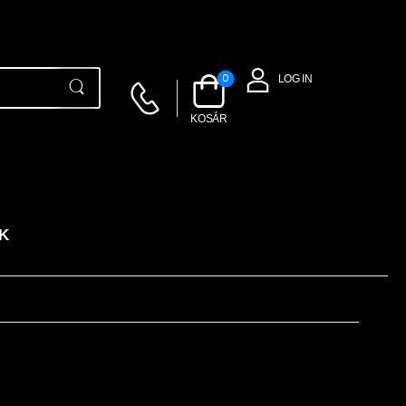
0
LOG IN
KOSÁR
K