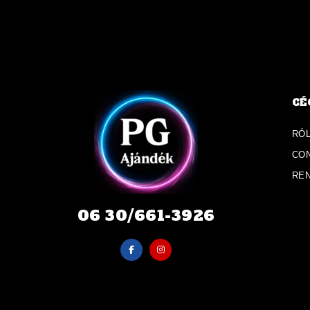
CÉ
RÓ
CO
RE
06 30/661-3926