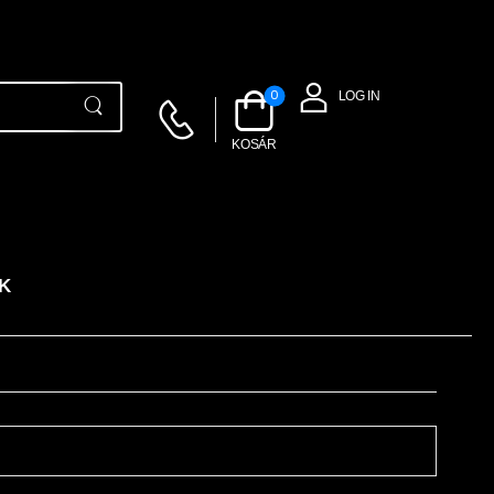
0
LOG IN
KOSÁR
K