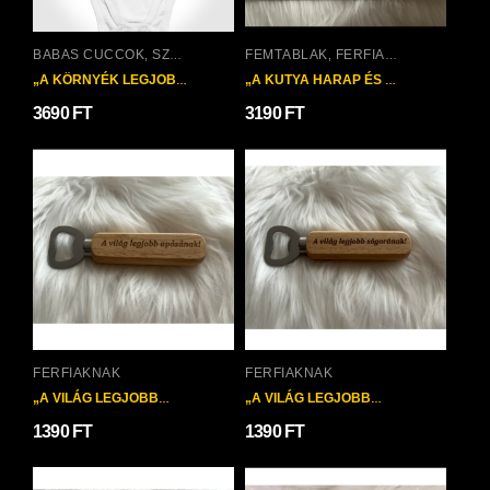
BABÁS CUCCOK
SZÜLETÉSNAPOKRA
FÉMTÁBLÁK
FÉRFIAKNAK
,
,
„A KÖRNYÉK LEGJOBB
„A KUTYA HARAP ÉS AZ
PASIJA” BABA RUHA
ASSZONY IS
3690
FT
3190
FT
VESZÉLYES” FÉMTÁBLA
FÉRFIAKNAK
FÉRFIAKNAK
„A VILÁG LEGJOBB
„A VILÁG LEGJOBB
APÓSÁNAK” SÖRNYITÓ
SÓGORÁNAK”
1390
FT
1390
FT
SÖRNYITÓ