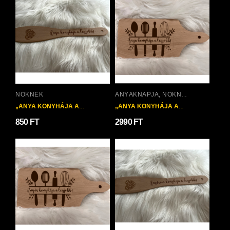
NŐKNEK
ANYÁKNAPJA
NŐKNEK
,
„ANYA KONYHÁJA A
„ANYA KONYHÁJA A
LEGJOBB” FAKANÁL
LEGJOBB”
850
FT
2990
FT
GRAVÍROZOTT
VÁGÓDESZKA