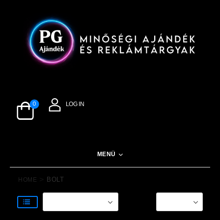
0
LOG IN
MENÜ
>
BOLT
HOME