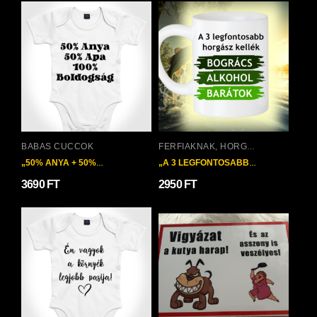
BABÁS CUCCOK
FÉRFIAKNAK
HORGÁSZOS AJÁNDÉKOK
,
„50% ANYA + 50%
„A 3 LEGFONTOSABB
APA…”
HORGÁSZ KELLÉK”
3690
FT
2950
FT
BÖGRE